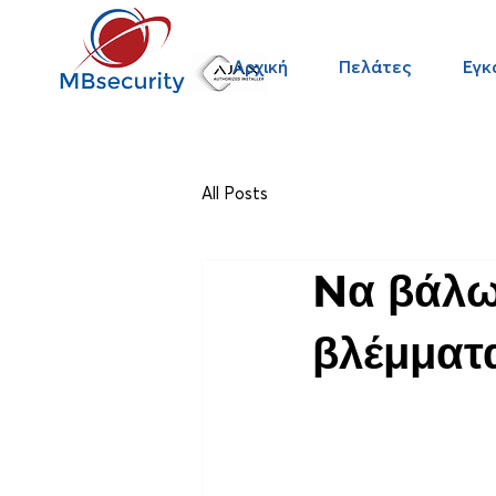
Αρχική
Πελάτες
Εγκ
All Posts
Nα βάλω
βλέμματ