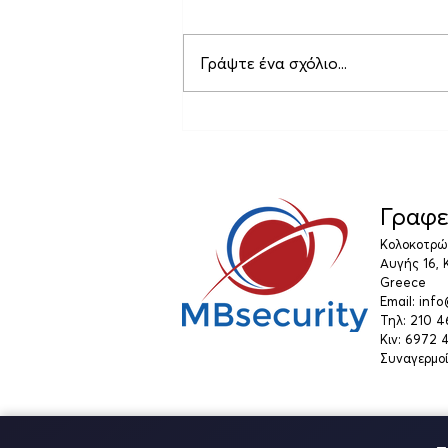
Γράψτε ένα σχόλιο...
Κατανοώντας τις
τεχνολογίες συστημάτων
ασφαλείας της MBsecurity
στον Πειραιά
Γραφε
Κολοκοτρών
Αυγής 16, 
Greece
Email: inf
Τηλ: 210 
Κιν: 6972
Συναγερμοί