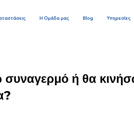
αταστάσεις
Η Ομάδα μας
Blog
Υπηρεσίες
 συναγερμό ή θα κινήσ
α?