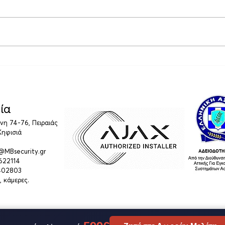
ΔΕΗ Fiber, μόνο internet
Ασφά
και συναγερμοί: Τι αλλάζει
Πλή
και ποιες είναι οι λύσεις
Προσ
Επιχ
ία
η 74-76, Πειραιάς
Κηφισιά
o@MBsecurity.gr
4622114
 402803
, κάμερες.