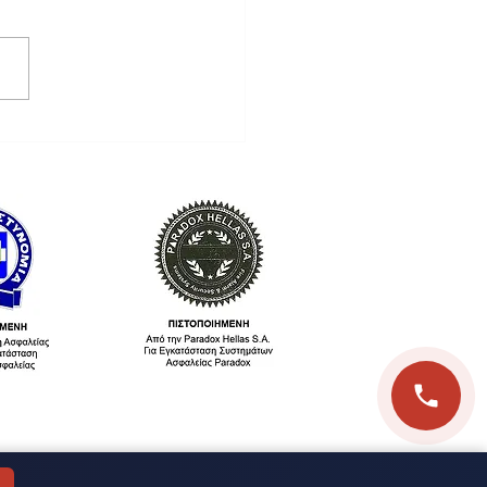
λεια Καταστήματος: Ο
ρης Οδηγός
τασίας για
ειρηματίες