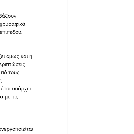
 βάζουν 
 χρυσαφικά 
επιπέδου.
ει όμως και η 
εριπτώσεις 
από τους 
ς 
έτσι υπάρχει 
α με τις 
νεργοποιείται 