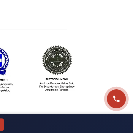
λεια Καταστήματος: Ο
ρης Οδηγός
τασίας για
ειρηματίες