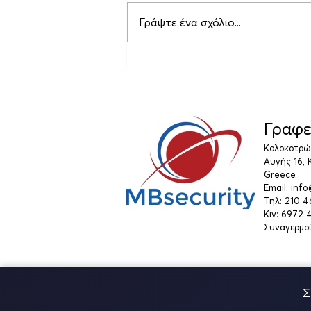
Γράψτε ένα σχόλιο...
Κατανοώντας τις
τεχνολογίες συστημάτων
ασφαλείας της MBsecurity
στον Πειραιά
Γραφε
Κολοκοτρών
Αυγής 16, 
Greece
Email: inf
Τηλ: 210 
Κιν: 6972
Συναγερμοί
Σ
©2021 by MBsecurity Greece. Συστήματα α