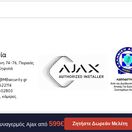
ΔΕΗ Fiber, μόνο internet
Ασφά
και συναγερμοί: Τι αλλάζει
Πλή
και ποιες είναι οι λύσεις
Προσ
Επιχ
ία
η 74-76, Πειραιάς
Κηφισιά
o@MBsecurity.gr
4622114
 402803
, κάμερες.
599€
Ζητήστε Δωρεάν Μελέτη
υναγερμός Ajax από
σφαλείας